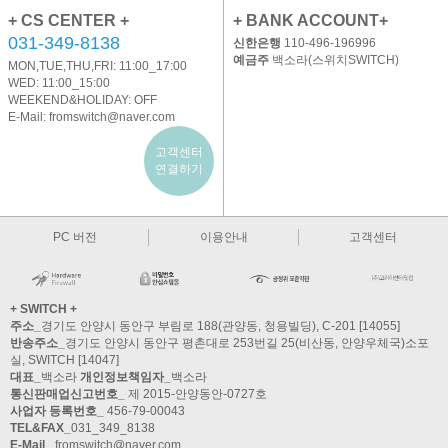
+ CS CENTER +
+ BANK ACCOUNT+
031-349-8138
신한은행
110-496-196996
예금주
백소라(스위치SWITCH)
MON,TUE,THU,FRI: 11:00_17:00
WED: 11:00_15:00
WEEKEND&HOLIDAY: OFF
E-Mail:
fromswitch@naver.com
고객센터
연결하기
PC 버전
이용안내
고객센터
+ SWITCH +
주소_
경기도 안양시 동안구 부림로 188(관양동, 청용빌딩), C-201 [14055]
반송주소_
경기도 안양시 동안구 평촌대로 253번길 25(비산동, 안양우체국)소포
실, SWITCH [14047]
대표_
백소라
개인정보책임자_
백소라
통신판매업신고번호_
제 2015-안양동안-0727호
사업자 등록번호_
456-79-00043
TEL&FAX_
031_349_8138
E-Mail_
fromswitch@naver.com