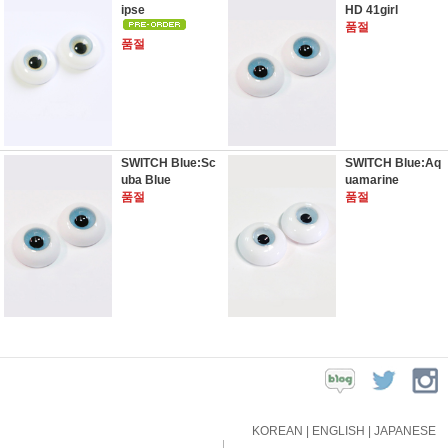
ipse
HD 41girl
품절
품절
SWITCH Blue:Sc
SWITCH Blue:Aq
uba Blue
uamarine
품절
품절
KOREAN
|
ENGLISH
|
JAPANESE