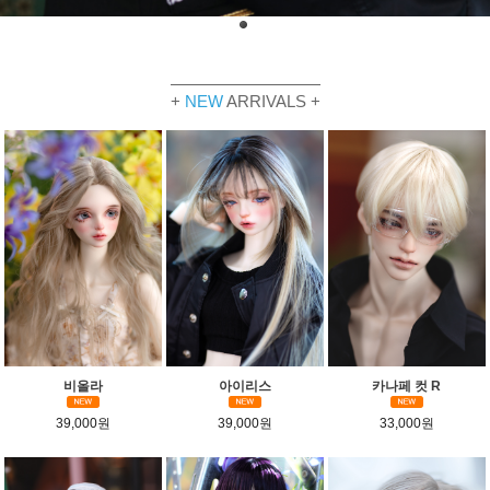
+
NEW
ARRIVALS +
비올라
아이리스
카나페 컷 R
39,000원
39,000원
33,000원