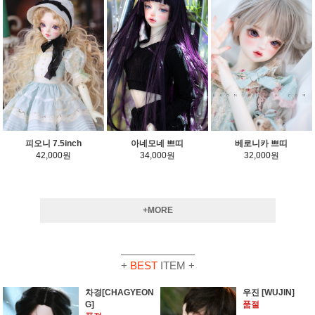
피오니 7.5inch
아네모네 쁘띠
베로니카 쁘띠
42,000원
34,000원
32,000원
+MORE
+
BEST
ITEM +
차경[CHAGYEON
우진 [WUJIN]
G]
품절