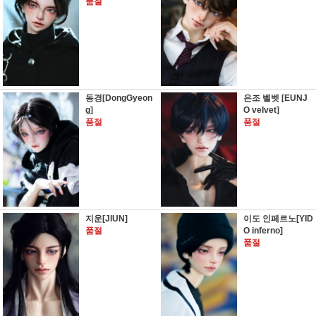
품절
동경[DongGyeon
은조 벨벳 [EUNJ
g]
O velvet]
품절
품절
지운[JIUN]
이도 인페르노[YID
품절
O inferno]
품절