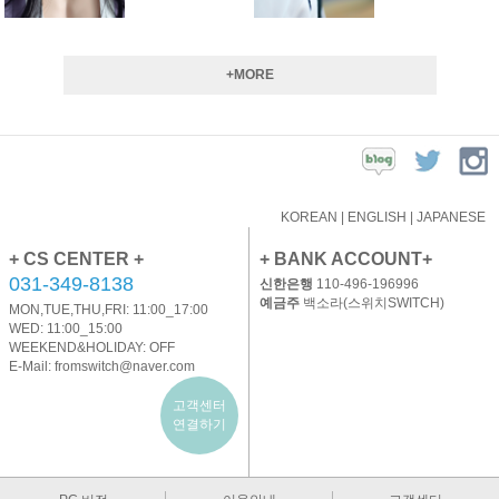
+MORE
KOREAN
|
ENGLISH
|
JAPANESE
+ CS CENTER +
+ BANK ACCOUNT+
031-349-8138
신한은행
110-496-196996
예금주
백소라(스위치SWITCH)
MON,TUE,THU,FRI: 11:00_17:00
WED: 11:00_15:00
WEEKEND&HOLIDAY: OFF
E-Mail:
fromswitch@naver.com
고객센터
연결하기